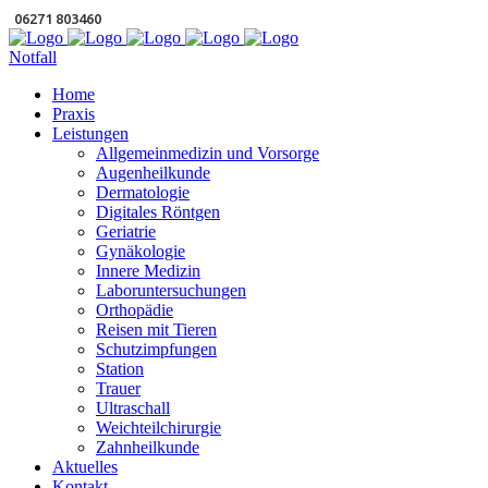
06271 803460
Notfall
Home
Praxis
Leistungen
Allgemeinmedizin und Vorsorge
Augenheilkunde
Dermatologie
Digitales Röntgen
Geriatrie
Gynäkologie
Innere Medizin
Laboruntersuchungen
Orthopädie
Reisen mit Tieren
Schutzimpfungen
Station
Trauer
Ultraschall
Weichteilchirurgie
Zahnheilkunde
Aktuelles
Kontakt